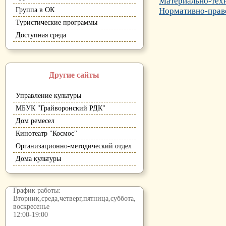
Материально-техн
Группа в ОК
Нормативно-прав
Туристические программы
Доступная среда
Другие сайты
Управление культуры
МБУК "Грайворонский РДК"
Дом ремесел
Кинотеатр "Космос"
Организационно-методический отдел
Дома культуры
График работы:
Вторник,среда,четверг,пятница,суббота,
воскресенье
12:00-19:00