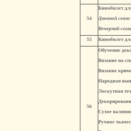
Кинобилет для
54
Дневной сеанс 
Вечерний сеанс
55
Кинобилет для 
Обучение деко
Вязание на сп
Вязание крюч
Народная вы
Лоскутная те
Декорировани
56
Сухое валяни
Ручное ткачес