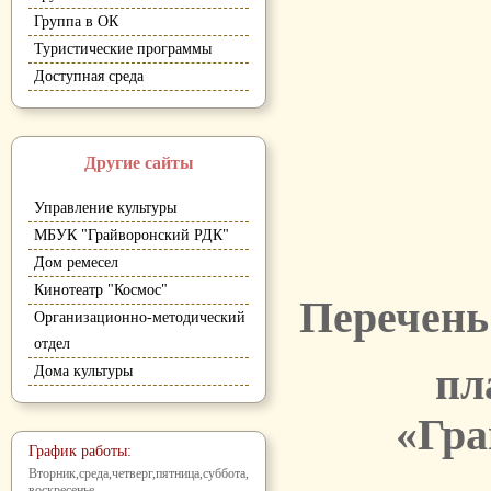
Группа в ОК
Туристические программы
Доступная среда
Другие сайты
Управление культуры
МБУК "Грайворонский РДК"
Дом ремесел
Кинотеатр "Космос"
Перечень
Организационно-методический
отдел
пл
Дома культуры
«Гра
График работы:
Вторник,среда,четверг,пятница,суббота,
воскресенье