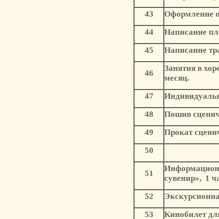
43
Оформление об
44
Написание пла
45
Написание тра
Занятия в хор
46
месяц.
47
Индивидуальны
48
Пошив сценич
49
Прокат сценич
50
Информационн
51
сувенир», 1 ча
52
Экскурсионна
53
Кинобилет для