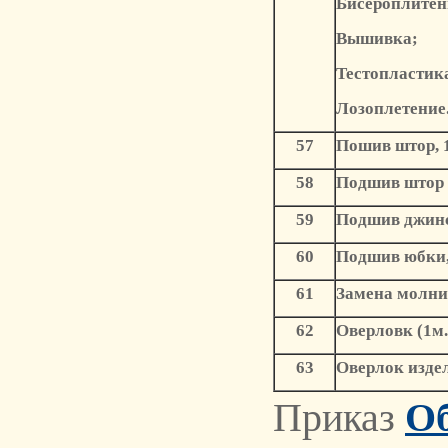
Бисероплитен
Вышивка;
Тестопластик
Лозоплетение
57
Пошив штор, 1
58
Подшив штор 
59
Подшив джин
60
Подшив юбки
61
Замена молни
62
Оверловк (1м
63
Оверлок издел
Приказ
Об