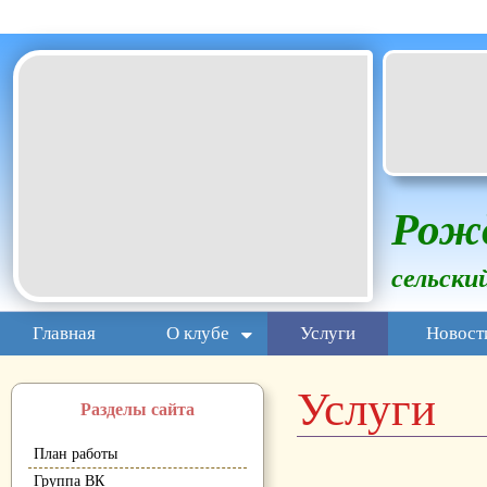
Белгородская область Грайворонский муниципальный окр
Рож
сельски
Главная
О клубе
Услуги
Новост
Услуги
Разделы сайта
План работы
Группа ВК