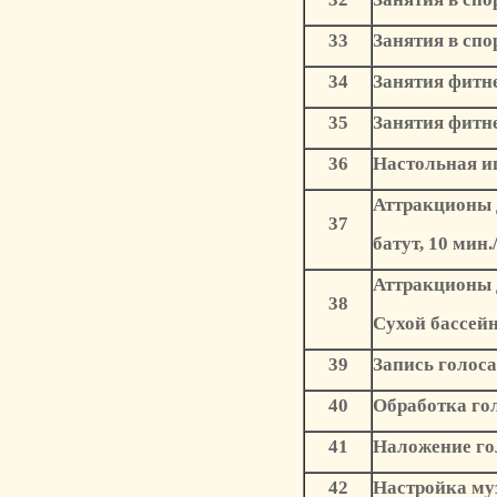
33
Занятия в с
34
Занятия фитне
35
Занятия фитнес
36
Настольная иг
Аттракционы 
37
батут, 10 мин./
Аттракционы 
38
Сухой бассейн,
39
Запись голоса
40
Обработка гол
41
Наложение го
42
Настройка му