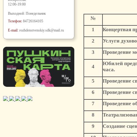
12:00-19:00
Выходной: Понедельник
№
Телефон:
84726164105
1
Концертная пр
E-mail:
rozhdenstvenskiy.sdk@mail.ru
2
Услуги духово
3
Проведение м
Юбилей предп
4
часа.
5
Проведение св
6
Проведение св
7
Проведение об
8
Театрализован
9
Создание сце